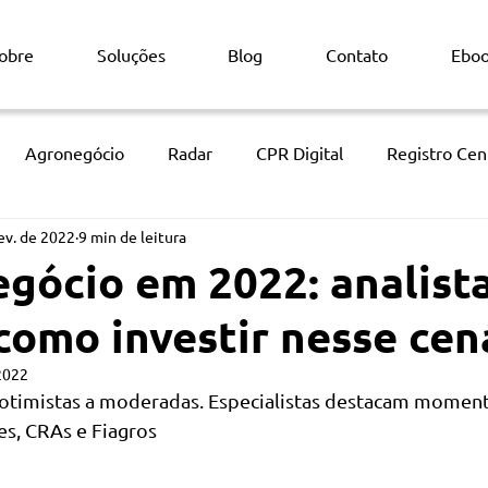
obre
Soluções
Blog
Contato
Ebo
Agronegócio
Radar
CPR Digital
Registro Cent
ev. de 2022
9 min de leitura
ficial
Monitoramento via satélite
Títulos Agrícolas
gócio em 2022: analist
como investir nesse cen
2022
 otimistas a moderadas. Especialistas destacam moment
es, CRAs e Fiagros