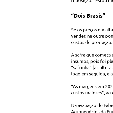
reposição. “Estou mu
“Dois Brasis”
Se os preços em alta
vender, na outra po
custos de produção.
A safra que começa a
insumos, pois foi pl
“safrinha” [a cultura
logo em seguida, e a
“As margens em 202
custos maiores”, acr
Na avaliação de Fa
Agronegócios da Fun