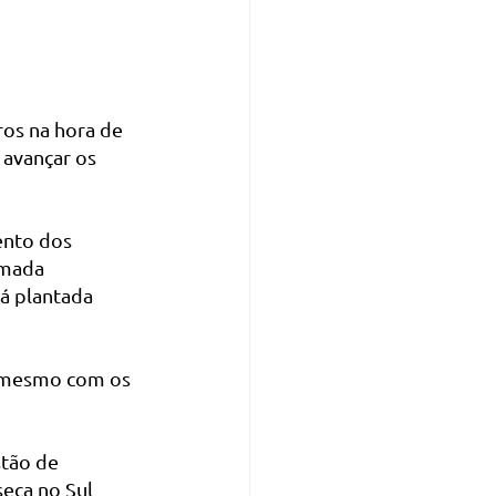
ros na hora de 
avançar os 
ento dos 
amada 
rá plantada 
 mesmo com os 
tão de 
eca no Sul 