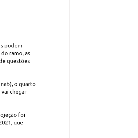
eis podem 
 do ramo, as 
de questões 
nab), o quarto 
vai chegar 
ojeção foi 
2021, que 