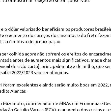
ito otimista em relação ao setor”, observou.
 e o dólar valorizado beneficiam os produtores brasilei
nta o aumento dos preços dos insumos e do frete fazem 
 Isso é motivo de preocupação.
 ser colhida agora não sofrerá os efeitos do encarecim
antada antes de aumentos mais significativos, mas a ch
 anual de ciclo curto], principalmente a de milho, que se
 safra 2022/2023 vão ser atingidas.
1 foram excelentes e ainda serão muito boas em 2022,
edita Alencar.
bio Mizumoto, coordenador de MBAs em Economia e Ges
dação Getulio Vargas (FGV), o aumento dos custos e a s