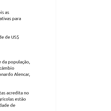
is as 
tivas para 
de de US$ 
e da população, 
câmbio 
nardo Alencar, 
as acredita no 
rícolas estão 
dade de 