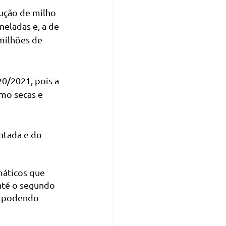
dução de milho 
neladas e, a de 
milhões de 
0/2021, pois a 
mo secas e 
ntada e do 
máticos que 
até o segundo 
, podendo 