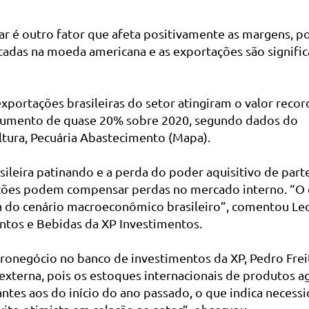
ar é outro fator que afeta positivamente as margens, po
adas na moeda americana e as exportações são significa
xportações brasileiras do setor atingiram o valor recor
 aumento de quase 20% sobre 2020, segundo dados do
ltura, Pecuária Abastecimento (Mapa).
ileira patinando e a perda do poder aquisitivo de part
ções podem compensar perdas no mercado interno. “O 
do cenário macroeconômico brasileiro”, comentou Leo
ntos e Bebidas da XP Investimentos.
ronegócio no banco de investimentos da XP, Pedro Freit
xterna, pois os estoques internacionais de produtos ag
tes aos do início do ano passado, o que indica necessi