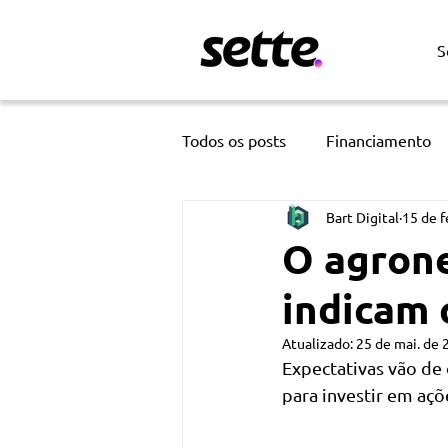
S
Todos os posts
Financiamento
Bart Digital
15 de f
Tecnologia
Inteligência Arti
O agrone
indicam 
Atualizado:
25 de mai. de 
Expectativas vão de
para investir em açõ