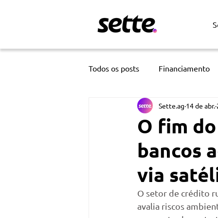
S
Todos os posts
Financiamento
Sette.ag
14 de abr.
Tecnologia
Inteligência Arti
O fim do
bancos a
via saté
O setor de crédito 
avalia riscos ambien