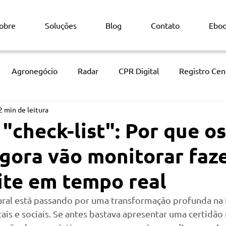
obre
Soluções
Blog
Contato
Ebo
Agronegócio
Radar
CPR Digital
Registro Cent
2 min de leitura
ficial
Monitoramento via satélite
Títulos Agrícolas
 "check-list": Por que os
gora vão monitorar faz
lite em tempo real
rural está passando por uma transformação profunda na
tais e sociais. Se antes bastava apresentar uma certidão