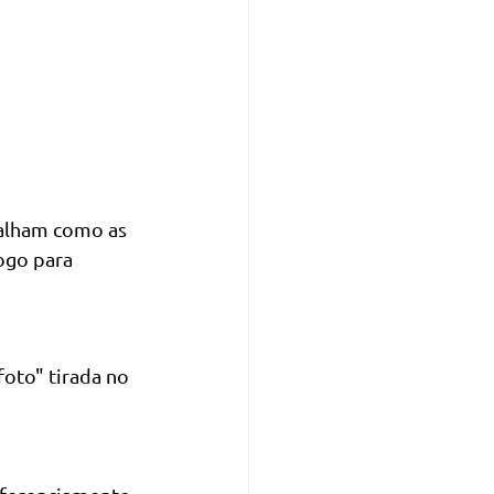
talham como as 
ogo para 
foto" tirada no 