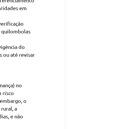
eferenciamento 
aridades em 
erificação 
u quilombolas 
vigência do 
 ou até revisar 
nança) no 
 risco 
 embargo, o 
ural, a 
ias, e não 