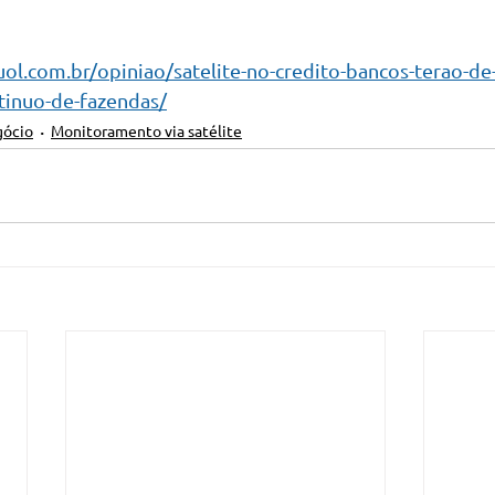
.uol.com.br/opiniao/satelite-no-credito-bancos-terao-de-
inuo-de-fazendas/
gócio
Monitoramento via satélite