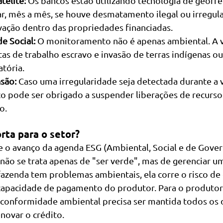
télite:
 Os bancos estão utilizando tecnologia de georr
, mês a mês, se houve desmatamento ilegal ou irregul
vação dentro das propriedades financiadas.
e Social:
 O monitoramento não é apenas ambiental. A v
tas de trabalho escravo e invasão de terras indígenas o
atória.
são:
 Caso uma irregularidade seja detectada durante a 
co pode ser obrigado a suspender liberações de recursos
o.
rta para o setor?
e o avanço da agenda ESG (Ambiental, Social e de Gover
, não se trata apenas de "ser verde", mas de gerenciar um
a fazenda tem problemas ambientais, ela corre o risco de
pacidade de pagamento do produtor. Para o produtor r
 conformidade ambiental precisa ser mantida todos os d
novar o crédito.