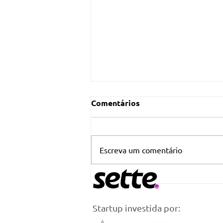
Comentários
Escreva um comentário
Sette é destaque em fundo
inovador da TAG
Investimentos no mercado
Startup investida por:
de FIAGROs