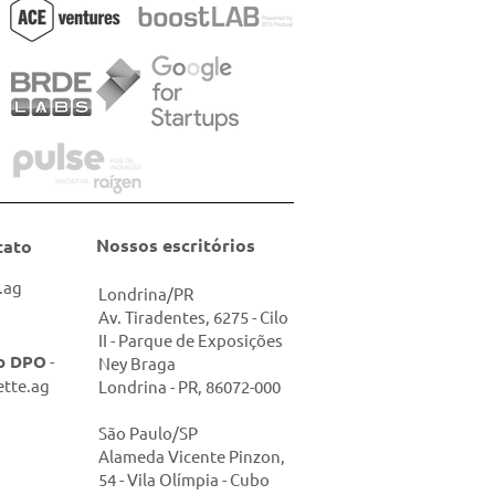
Nossos escritórios
tato
.ag
Londrina/PR
Av. Tiradentes, 6275 - Cilo
II - Parque de Exposições
so DPO
-
Ney Braga
tte.ag
Londrina - PR, 86072-000
São Paulo/SP
Alameda Vicente Pinzon,
54 - Vila Olímpia - Cubo