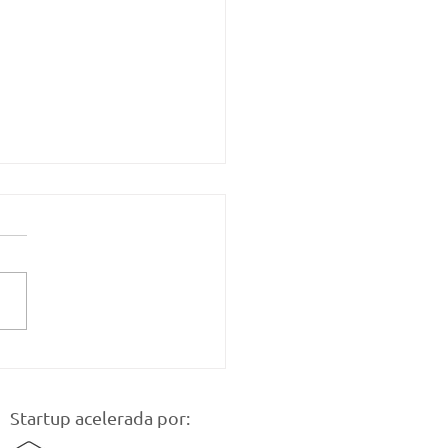
tim de Finanças
adas do Agro –
ho/2025
Startup acelerada por: