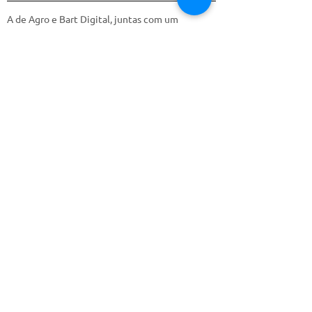
A de Agro e Bart Digital, juntas com um
único propósito: fornecer mais segurança
aos credores do agro.
Siga nossas redes sociais
LinkedIn
Instagram
Youtube
Entre em contato
falecom@sette.ag
(43) 99131-5843
Fale com nosso DPO
-
privacidade@sette.ag
Nossos escritórios
Londrina/PR
Av. Tiradentes, 6275 - Cilo
II - Parque de Exposições