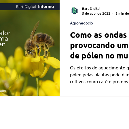
ficial
Monitoramento via satélite
Títulos Agrícolas
Bart Digital
5 de ago. de 2022
2 min de
Agronegócio
Como as ondas 
provocando uma
de pólen no m
Os efeitos do aquecimento g
pólen pelas plantas pode dim
cultivos como café e promove