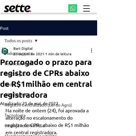
Post
Todos os posts
Bart Digital
Todos os posts
25 de jun. de 2021
1 min de leitura
Prorrogado o prazo para
Financiamento
registro de CPRs abaixo
Agronegócio
de R$1milhão em central
Radar
registradora
CPR Digital
Atualizado:
25 de mai. de 2022
Registro Centralizado (Lei do Agro)
Na noite de ontem (24), foi aprovada a 
Tecnologia
alteração no escalonamento do 
registro de CPRs abaixo de R$1 milhão 
Inteligência Artificial
em central registradora.
Monitoramento via satélite