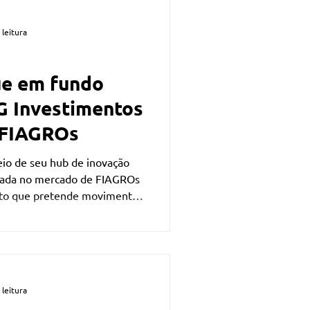
 leitura
ue em fundo
G Investimentos
 FIAGROs
io de seu hub de inovação
rada no mercado de FIAGROs
to que pretende movimentar
ltado principalmente ao
 médios produtores rurais.
 leitura