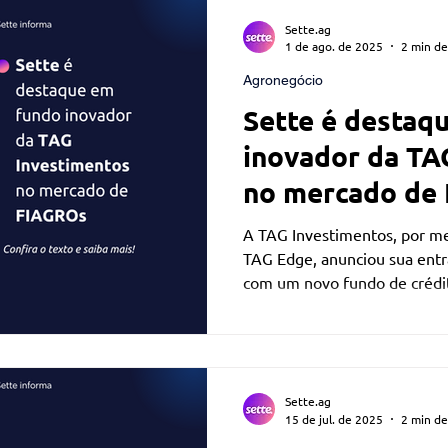
ficial
Monitoramento via satélite
Títulos Agrícolas
Sette.ag
1 de ago. de 2025
2 min de
Agronegócio
Sette é destaq
inovador da TA
no mercado de
A TAG Investimentos, por me
TAG Edge, anunciou sua ent
com um novo fundo de crédi
até R$ 1 bilhão até 2027, vo
financiamento de pequenos e
Sette.ag
15 de jul. de 2025
2 min de