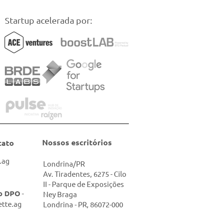
Startup acelerada por:
Nossos escritórios
tato
.ag
Londrina/PR
Av. Tiradentes, 6275 - Cilo
II - Parque de Exposições
so DPO
-
Ney Braga
tte.ag
Londrina - PR, 86072-000