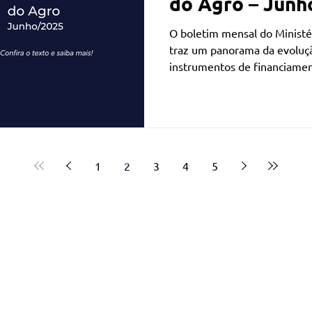
do Agro – Junh
O boletim mensal do Ministér
traz um panorama da evoluçã
instrumentos de financiamen
1
2
3
4
5