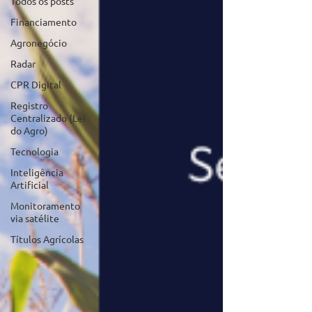
Todos os posts
Financiamento
Agronegócio
Radar
CPR Digital
Registro
Centralizado (Lei
do Agro)
Tecnologia
Inteligência
Artificial
Monitoramento
via satélite
Títulos Agrícolas